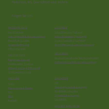
Parkinson, MS, Querschnitt und andere.
Folgen Sie uns
PHYSIOTHERAPIE
LOGOPÄDIE
Gangtherapie
Sprachtherapie (Aphasie)
Gleichgewicht & Sturzpravention
Schlucktherapie (Dysphagie)
Hand-Arm-Schulter
Sprechtherapie (Dysarthrie)
Schwindeltherapie
Stimmtherapie & Gesichtslahmung
Alltagstherapie
NEUROKIDS
ERGOTHERAPIE
Neuroorthopädische Beratungstermine
Kognitives Training
Orthopädische Hilfsmittelversorgung
Funktionelles Training
Alltagstraining & Hilfsmittel
Schienenversorgung
UBER UNS
DIAGNOSEN
ICP
Team
Neurologische Erkrankungen
Praxisräume & Gerate
Muskelerkrankungen
FAQ
Spinale Erkrankungen
Blog
Gendefekte
Kontakt
ANGEBOT UND PREISE