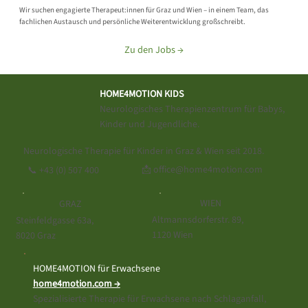
Wir suchen engagierte Therapeut:innen für Graz und Wien – in einem Team, das
fachlichen Austausch und persönliche Weiterentwicklung großschreibt.
Zu den Jobs →
HOME4MOTION KIDS
Neurologisches Therapienzentrum für Babys,
Kinder und Jugendliche.
Neurologische Therapie für Kinder in Graz & Wien seit 2018.
📩 office@home4motion.com
📞
+43 (0) 507 400
WIEN
GRAZ
Altmannsdorferstr. 89,
Steinfeldgasse 63a,
1120 Wien
8020 Graz
HOME4MOTION für Erwachsene
home4motion.com →
Spezialisierte Therapie für Erwachsene nach Schlaganfall,