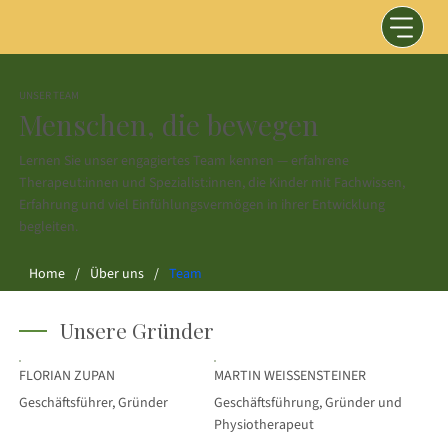
UNSER TEAM
Menschen, die bewegen
Lernen Sie unser engagiertes Team kennen — erfahrene
Therapeut:innen und Spezialist:innen, die Kinder mit Fachwissen,
Erfahrung und viel Einfühlungsvermögen in ihrer Entwicklung
begleiten.
Home
/
Über uns
/
Team
Unsere Gründer
FLORIAN ZUPAN
MARTIN WEISSENSTEINER
Geschäftsführer, Gründer
Geschäftsführung, Gründer und
Physiotherapeut