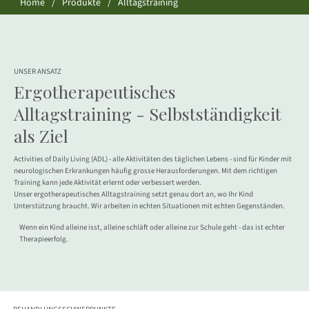
Home
/
Produkte
/
Alltagstraining
UNSER ANSATZ
Ergotherapeutisches
Alltagstraining - Selbstständigkeit
als Ziel
Activities of Daily Living (ADL) - alle Aktivitäten des täglichen Lebens - sind für Kinder mit
neurologischen Erkrankungen häufig grosse Herausforderungen. Mit dem richtigen
Training kann jede Aktivität erlernt oder verbessert werden.
Unser ergotherapeutisches Alltagstraining setzt genau dort an, wo Ihr Kind
Unterstützung braucht. Wir arbeiten in echten Situationen mit echten Gegenständen.
Wenn ein Kind alleine isst, alleine schläft oder alleine zur Schule geht - das ist echter
Therapieerfolg.