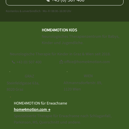
Kostenlos & unverbindlich · Mo–Fr 08:00–16:00 Uhr
HOME4MOTION KIDS
Neurologisches Therapienzentrum für Babys,
Kinder und Jugendliche.
Neurologische Therapie für Kinder in Graz & Wien seit 2018.
📩 office@home4motion.com
📞
+43 (0) 507 400
WIEN
GRAZ
Altmannsdorferstr. 89,
Steinfeldgasse 63a,
1120 Wien
8020 Graz
HOME4MOTION für Erwachsene
home4motion.com →
Spezialisierte Therapie für Erwachsene nach Schlaganfall,
Parkinson, MS, Querschnitt und andere.