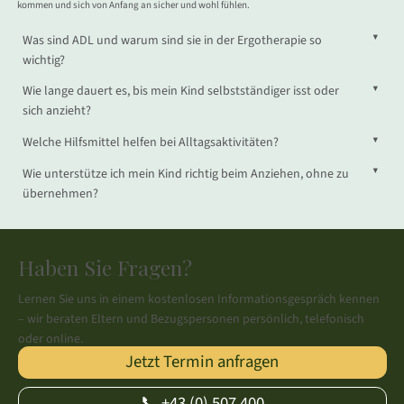
kommen und sich von Anfang an sicher und wohl fühlen.
▼
Was sind ADL und warum sind sie in der Ergotherapie so
wichtig?
▼
Wie lange dauert es, bis mein Kind selbstständiger isst oder
sich anzieht?
▼
Welche Hilfsmittel helfen bei Alltagsaktivitäten?
▼
Wie unterstütze ich mein Kind richtig beim Anziehen, ohne zu
übernehmen?
Haben Sie Fragen?
Lernen Sie uns in einem kostenlosen Informationsgespräch kennen
– wir beraten Eltern und Bezugspersonen persönlich, telefonisch
oder online.
Jetzt Termin anfragen
📞 +43 (0) 507 400