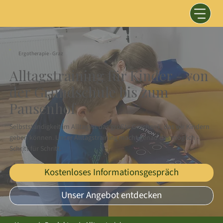
Ergotherapie - Graz
Alltagstraining für Kinder - von
der Grundschule bis zum
Pausenhof
Selbstständigkeit im Alltag ist das größte Geschenk, das wir Kindern
geben können. Unser Alltagstraining macht genau das möglich -
Schritt für Schritt.
Kostenloses Informationsgespräch
Unser Angebot entdecken