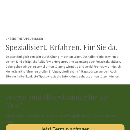
UNSERE THERAPEUT:INNEN
Spezialisiert. Erfahren. Für Sie da.
Selbstständigkeit entsteht durch Übung im echten Leben. Deshalb trainieren wir mit
deinem Kind alltägliche Abläufe wie Morgenroutine, Schulweg oder Freizeitaktivitäten.
Dabei geben wir genau so viel Unterstützung wie nötig und so viel Freiheit wie möglich.
Kleine Schritte führen zu großen Erfolgen, die direkt im Alltag spürbar werden. Auch
Eltern erhalten konkrete Tipps, wie sie die Entwicklung zuhause unterstützen können.
Fragen zum Alltagstraining für Ihr
Kind?
Wir erklären, wie Ergotherapie den Alltag Ihrer Familie verändern
kann.
Jetzt Termin anfragen