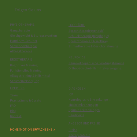
Folgen Sie uns
PHYSIOTHERAPIE
LOGOPÄDIE
Gangtherapie
Sprachtherapie (Aphasie)
Gleichgewicht & Sturzpravention
Schlucktherapie (Dysphagie)
Hand-Arm-Schulter
Sprechtherapie (Dysarthrie)
Schwindeltherapie
Stimmtherapie & Gesichtslahmung
Alltagstherapie
NEUROKIDS
ERGOTHERAPIE
Neuroorthopädische Beratungstermine
Kognitives Training
Orthopädische Hilfsmittelversorgung
Funktionelles Training
Alltagstraining & Hilfsmittel
Schienenversorgung
UBER UNS
DIAGNOSEN
ICP
Team
Neurologische Erkrankungen
Praxisräume & Gerate
Muskelerkrankungen
FAQ
Spinale Erkrankungen
Blog
Gendefekte
Kontakt
ANGEBOT UND PREISE
HOME4MOTION ERWACHSENE ↗
Preise
Therapieablauf