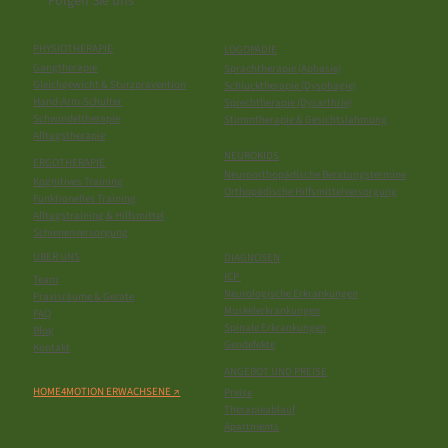
Folgen Sie uns
PHYSIOTHERAPIE
LOGOPÄDIE
Gangtherapie
Sprachtherapie (Aphasie)
Gleichgewicht & Sturzpravention
Schlucktherapie (Dysphagie)
Hand-Arm-Schulter
Sprechtherapie (Dysarthrie)
Schwindeltherapie
Stimmtherapie & Gesichtslahmung
Alltagstherapie
NEUROKIDS
ERGOTHERAPIE
Neuroorthopädische Beratungstermine
Kognitives Training
Orthopädische Hilfsmittelversorgung
Funktionelles Training
Alltagstraining & Hilfsmittel
Schienenversorgung
UBER UNS
DIAGNOSEN
ICP
Team
Neurologische Erkrankungen
Praxisräume & Gerate
Muskelerkrankungen
FAQ
Spinale Erkrankungen
Blog
Gendefekte
Kontakt
ANGEBOT UND PREISE
HOME4MOTION ERWACHSENE ↗
Preise
Therapieablauf
Apartments