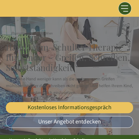
Physiotherapie - Graz & Wien
Hand-Arm-Schulter Therapie
für Kinder - Greifen, Schreiben,
Selbstständigkeit
Wenn eine Hand weniger kann als die andere, wenn Greifen
mühlsam ist oder das Schreiben nicht gelingt - wir helfen Ihrem Kind,
seine Hände bestmöglich einzusetzen.
Kostenloses Informationsgespräch
Unser Angebot entdecken