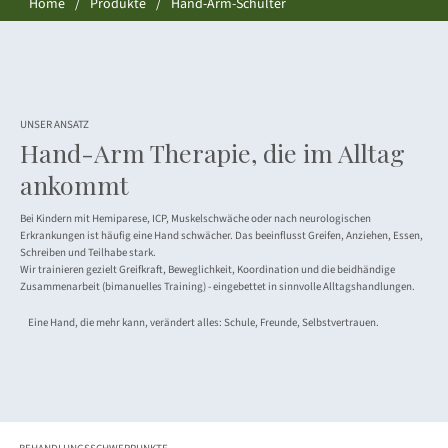
Home
/
Produkte
/
Hand-Arm-Schulter
UNSER ANSATZ
Hand-Arm Therapie, die im Alltag
ankommt
Bei Kindern mit Hemiparese, ICP, Muskelschwäche oder nach neurologischen
Erkrankungen ist häufig eine Hand schwächer. Das beeinflusst Greifen, Anziehen, Essen,
Schreiben und Teilhabe stark.
Wir trainieren gezielt Greifkraft, Beweglichkeit, Koordination und die beidhändige
Zusammenarbeit (bimanuelles Training) - eingebettet in sinnvolle Alltagshandlungen.
Eine Hand, die mehr kann, verändert alles: Schule, Freunde, Selbstvertrauen.