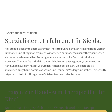
UNSERE THERAPEUT:INNEN
Spezialisiert. Erfahren. Für Sie da.
Hier steht die gesamte obere Extremität im Mittelpunkt: Schulter, Arm und Hand werden
funktionell und alltagsnah trainiert. Wir arbeiten mit modernen neurotherapeutischen
Methoden wie bimanuellem Training oder – wenn sinnvoll – Constraint-Induced
Movement Therapy. Dein Kind übt dabei nicht isolierte Bewegungen, sondern echte
Handlungen aus dem Alltag, wie Greifen, Halten oder Spielen. Die Therapie ist
spielerisch aufgebaut, damit Motivation und Freude im Vordergrund stehen. Fortschritte
zeigen sich direkt im Alltag – beim Spielen, Zeichnen oder Anziehen.
Fragen zur Hand-Arm Therapie für Ihr
Kind?
Kostenloses Erstgespräch - ohne Wartezeit und ohne Rezept.