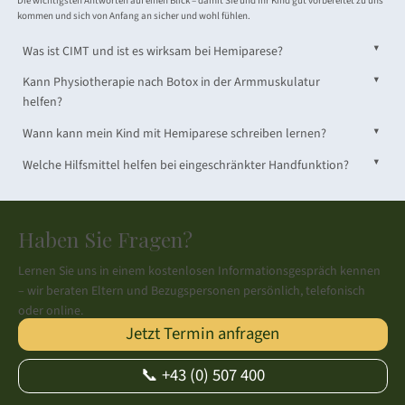
Die wichtigsten Antworten auf einen Blick – damit Sie und Ihr Kind gut vorbereitet zu uns
kommen und sich von Anfang an sicher und wohl fühlen.
▼
Was ist CIMT und ist es wirksam bei Hemiparese?
▼
Kann Physiotherapie nach Botox in der Armmuskulatur
helfen?
▼
Wann kann mein Kind mit Hemiparese schreiben lernen?
▼
Welche Hilfsmittel helfen bei eingeschränkter Handfunktion?
Haben Sie Fragen?
Lernen Sie uns in einem kostenlosen Informationsgespräch kennen
– wir beraten Eltern und Bezugspersonen persönlich, telefonisch
oder online.
Jetzt Termin anfragen
📞 +43 (0) 507 400