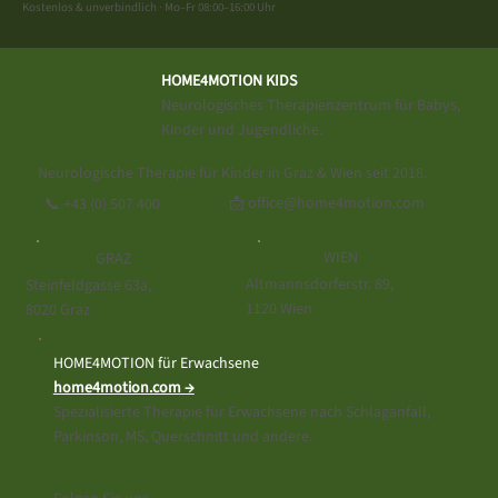
Kostenlos & unverbindlich · Mo–Fr 08:00–16:00 Uhr
HOME4MOTION KIDS
Neurologisches Therapienzentrum für Babys,
Kinder und Jugendliche.
Neurologische Therapie für Kinder in Graz & Wien seit 2018.
📩 office@home4motion.com
📞
+43 (0) 507 400
WIEN
GRAZ
Altmannsdorferstr. 89,
Steinfeldgasse 63a,
1120 Wien
8020 Graz
HOME4MOTION für Erwachsene
home4motion.com →
Spezialisierte Therapie für Erwachsene nach Schlaganfall,
Parkinson, MS, Querschnitt und andere.