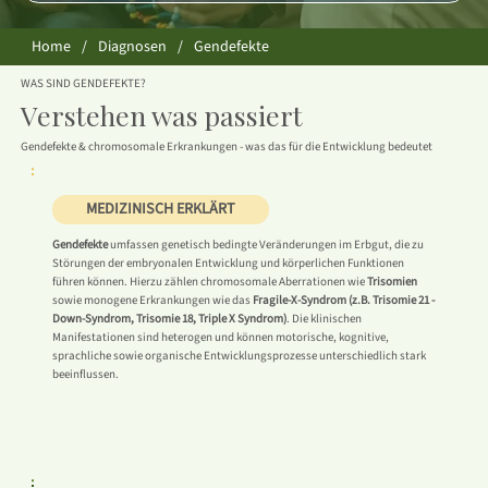
Home
/
Diagnosen
/
Gendefekte
WAS SIND GENDEFEKTE?
Verstehen was passiert
Gendefekte & chromosomale Erkrankungen - was das für die Entwicklung bedeutet
MEDIZINISCH ERKLÄRT
Gendefekte
umfassen genetisch bedingte Veränderungen im Erbgut, die zu
Störungen der embryonalen Entwicklung und körperlichen Funktionen
führen können. Hierzu zählen chromosomale Aberrationen wie
Trisomien
sowie monogene Erkrankungen wie das
Fragile-X-Syndrom (z.B. Trisomie 21 -
Down-Syndrom, Trisomie 18, Triple X Syndrom)
. Die klinischen
Manifestationen sind heterogen und können motorische, kognitive,
sprachliche sowie organische Entwicklungsprozesse unterschiedlich stark
beeinflussen.