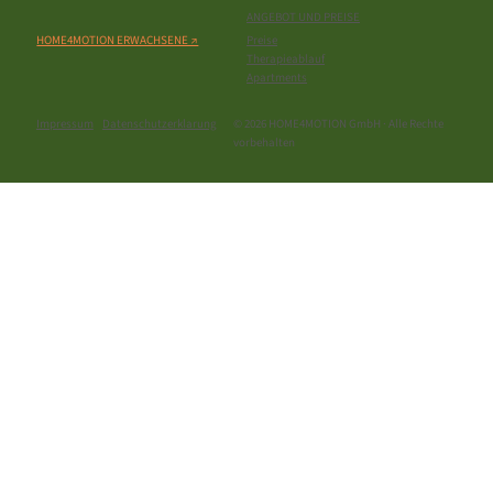
ANGEBOT UND PREISE
HOME4MOTION ERWACHSENE ↗
Preise
Therapieablauf
Apartments
© 2026 HOME4MOTION GmbH · Alle Rechte
Impressum
Datenschutzerklarung
vorbehalten