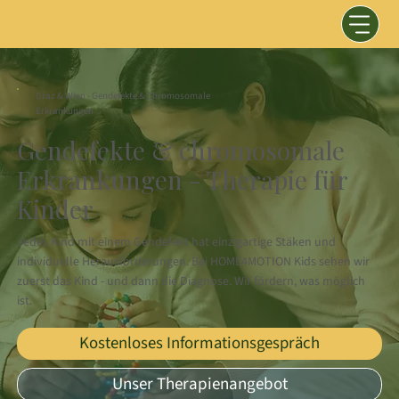
Graz & Wien - Gendefekte & Chromosomale
Erkrankungen
Gendefekte & chromosomale
Erkrankungen - Therapie für
Kinder
Jedes Kind mit einem Gendefekt hat einzigartige Stäken und
individuelle Herausforderungen. Bei HOME4MOTION Kids sehen wir
zuerst das Kind - und dann die Diagnose. Wir fördern, was möglich
ist.
Kostenloses Informationsgespräch
Unser Therapienangebot