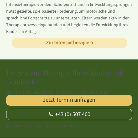
Intensivtherapie vor dem Schuleintritt und in Entwicklungssprüngen
nutzt gezielte, spielbasierte Förderung, um motorische und
sprachliche Fortschritte zu unterstützen. Eltern werden aktiv in den
Therapieprozess eingebunden und begleiten die Entwicklung ihres
Kindes im Alltag.
Zur Intensivtherapie →
Fragen zur Therapie Ihres Kindes mit
Gendefekt?
Hinweis: Auch bei seltenen Diagnosen – rufen Sie uns an.
Jetzt Termin anfragen
📞 +43 (0) 507 400
Kostenlos & unverbindlich · Mo–Fr 08:00–16:00 Uhr