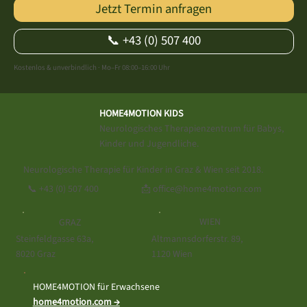
Jetzt Termin anfragen
📞 +43 (0) 507 400
Kostenlos & unverbindlich · Mo–Fr 08:00–16:00 Uhr
HOME4MOTION KIDS
Neurologisches Therapienzentrum für Babys,
Kinder und Jugendliche.
Neurologische Therapie für Kinder in Graz & Wien seit 2018.
📩 office@home4motion.com
📞
+43 (0) 507 400
WIEN
GRAZ
Altmannsdorferstr. 89,
Steinfeldgasse 63a,
1120 Wien
8020 Graz
HOME4MOTION für Erwachsene
home4motion.com →