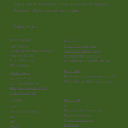
Spezialisierte Therapie für Erwachsene nach Schlaganfall,
Parkinson, MS, Querschnitt und andere.
Folgen Sie uns
PHYSIOTHERAPIE
LOGOPÄDIE
Gangtherapie
Sprachtherapie (Aphasie)
Gleichgewicht & Sturzpravention
Schlucktherapie (Dysphagie)
Hand-Arm-Schulter
Sprechtherapie (Dysarthrie)
Schwindeltherapie
Stimmtherapie & Gesichtslahmung
Alltagstherapie
NEUROKIDS
ERGOTHERAPIE
Neuroorthopädische Beratungstermine
Kognitives Training
Orthopädische Hilfsmittelversorgung
Funktionelles Training
Alltagstraining & Hilfsmittel
Schienenversorgung
UBER UNS
DIAGNOSEN
ICP
Team
Neurologische Erkrankungen
Praxisräume & Gerate
Muskelerkrankungen
FAQ
Spinale Erkrankungen
Blog
Gendefekte
Kontakt