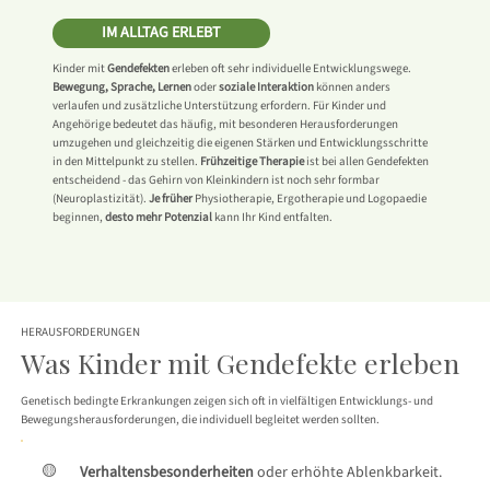
IM ALLTAG ERLEBT
Kinder mit
Gendefekten
erleben oft sehr individuelle Entwicklungswege.
Bewegung, Sprache, Lernen
oder
soziale Interaktion
können anders
verlaufen und zusätzliche Unterstützung erfordern. Für Kinder und
Angehörige bedeutet das häufig, mit besonderen Herausforderungen
umzugehen und gleichzeitig die eigenen Stärken und Entwicklungsschritte
in den Mittelpunkt zu stellen.
Frühzeitige Therapie
ist bei allen Gendefekten
entscheidend - das Gehirn von Kleinkindern ist noch sehr formbar
(Neuroplastizität).
Je früher
Physiotherapie, Ergotherapie und Logopaedie
beginnen,
desto mehr Potenzial
kann Ihr Kind entfalten.
HERAUSFORDERUNGEN
Was Kinder mit Gendefekte erleben
Genetisch bedingte Erkrankungen zeigen sich oft in vielfältigen Entwicklungs- und
Bewegungsherausforderungen, die individuell begleitet werden sollten.
🟡
Verhaltensbesonderheiten
oder erhöhte Ablenkbarkeit.