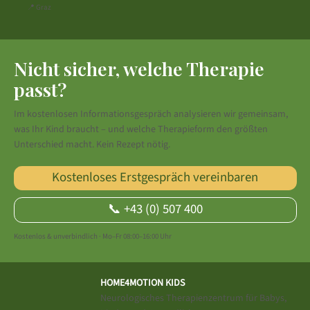
📍 Graz
Nicht sicher, welche Therapie
passt?
Im kostenlosen Informationsgespräch analysieren wir gemeinsam,
was Ihr Kind braucht – und welche Therapieform den größten
Unterschied macht. Kein Rezept nötig.
Kostenloses Erstgespräch vereinbaren
📞 +43 (0) 507 400
Kostenlos & unverbindlich · Mo–Fr 08:00–16:00 Uhr
HOME4MOTION KIDS
Neurologisches Therapienzentrum für Babys,