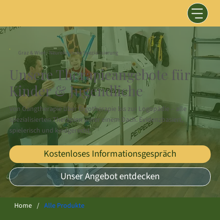
Graz & Wien · Neurologische Spezialisierung
Unsere Therapieangebote für
Kinder & Jugendliche
Von Gangtherapie über Ergotherapie bis zur Logopädie – alle
spezialisierten Therapien unter einem Dach. Evidenzbasiert,
spielerisch und kindgerecht.
Kostenloses Informationsgespräch
Unser Angebot entdecken
Home
/
Alle Produkte