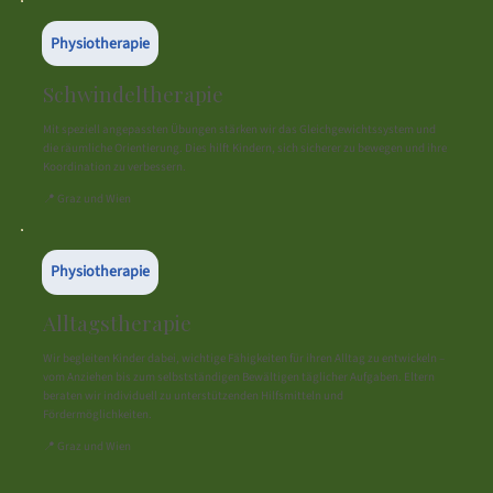
Physiotherapie
Schwindeltherapie
Mit speziell angepassten Übungen stärken wir das Gleichgewichtssystem und
die räumliche Orientierung. Dies hilft Kindern, sich sicherer zu bewegen und ihre
Koordination zu verbessern.
📍 Graz und Wien
Physiotherapie
Alltagstherapie
Wir begleiten Kinder dabei, wichtige Fähigkeiten für ihren Alltag zu entwickeln –
vom Anziehen bis zum selbstständigen Bewältigen täglicher Aufgaben. Eltern
beraten wir individuell zu unterstützenden Hilfsmitteln und
Fördermöglichkeiten.
📍 Graz und Wien