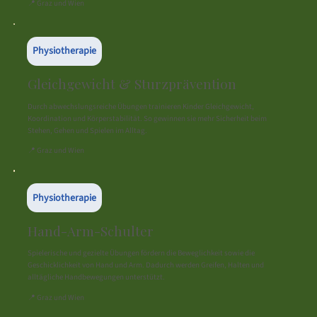
📍 Graz und Wien
Physiotherapie
Gleichgewicht & Sturzprävention
Durch abwechslungsreiche Übungen trainieren Kinder Gleichgewicht,
Koordination und Körperstabilität. So gewinnen sie mehr Sicherheit beim
Stehen, Gehen und Spielen im Alltag.
📍 Graz und Wien
Physiotherapie
Hand-Arm-Schulter
Spielerische und gezielte Übungen fördern die Beweglichkeit sowie die
Geschicklichkeit von Hand und Arm. Dadurch werden Greifen, Halten und
alltägliche Handbewegungen unterstützt.
📍 Graz und Wien