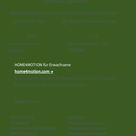
Kinder und Jugendliche.
Neurologische Therapie für Kinder in Graz & Wien seit 2018.
📩 office@home4motion.com
📞
+43 (0) 507 400
WIEN
GRAZ
Altmannsdorferstr. 89,
Steinfeldgasse 63a,
1120 Wien
8020 Graz
HOME4MOTION für Erwachsene
home4motion.com →
Spezialisierte Therapie für Erwachsene nach Schlaganfall,
Parkinson, MS, Querschnitt und andere.
Folgen Sie uns
PHYSIOTHERAPIE
LOGOPÄDIE
Gangtherapie
Sprachtherapie (Aphasie)
Gleichgewicht & Sturzpravention
Schlucktherapie (Dysphagie)
Hand-Arm-Schulter
Sprechtherapie (Dysarthrie)