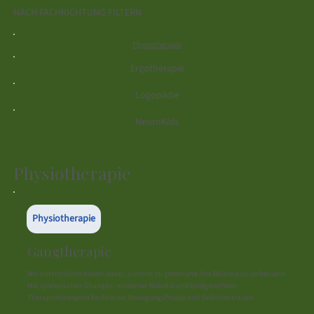
NACH FACHRICHTUNG FILTERN
Physiotherapie
Ergotherapie
Logopädie
NeuroKids
Physiotherapie
Physiotherapie
Gangtherapie
Wir unterstützen Kinder dabei, sicherer zu gehen und ihre Balance zu verbessern.
Mit spielerischen Übungen, moderner Robotik und kindgerechten
Therapiekonzepten fördern wir Bewegungsfreude und Selbstvertrauen.